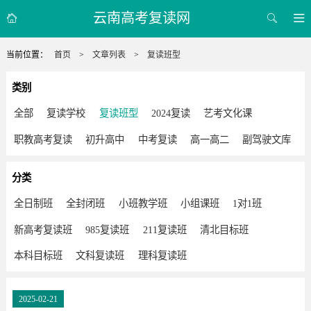
云南高考复读网



当前位置：
首页
>
文章列表
>
复读班型
类别
全部
复读学校
复读班型
2024复读
艺考文化课
职教高考复读
初升高中
中考复读
高一高二
副驾驶文库
分类
全日制班
全封闭班
小班教学班
小组课班
1对1班
新高考复读班
985复读班
211复读班
清北目标班
本科目标班
文科复读班
理科复读班
2025-02-21