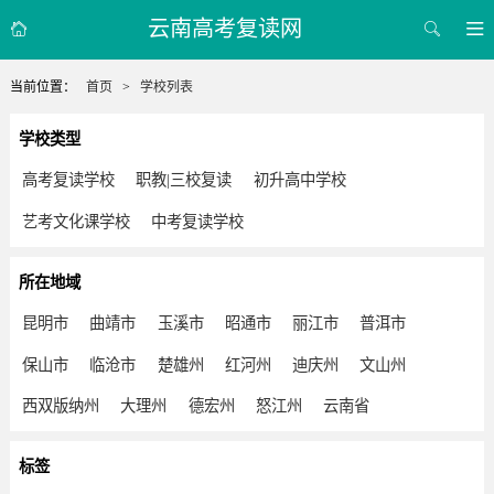
云南高考复读网



当前位置：
首页
>
学校列表
学校类型
高考复读学校
职教|三校复读
初升高中学校
艺考文化课学校
中考复读学校
所在地域
昆明市
曲靖市
玉溪市
昭通市
丽江市
普洱市
保山市
临沧市
楚雄州
红河州
迪庆州
文山州
西双版纳州
大理州
德宏州
怒江州
云南省
标签