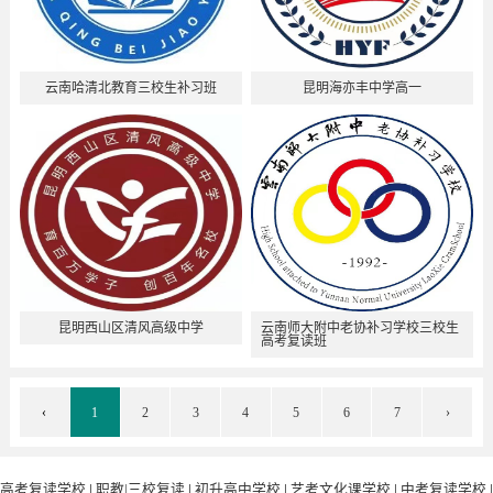
云南哈清北教育三校生补习班
昆明海亦丰中学高一
昆明西山区清风高级中学
云南师大附中老协补习学校三校生
高考复读班
‹
1
2
3
4
5
6
7
›
高考复读学校
|
职教|三校复读
|
初升高中学校
|
艺考文化课学校
|
中考复读学校
|