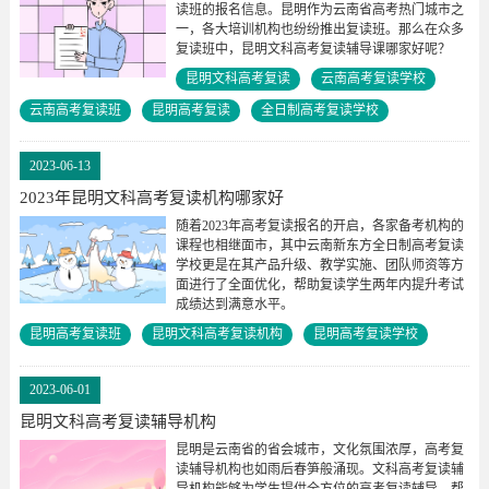
读班的报名信息。昆明作为云南省高考热门城市之
一，各大培训机构也纷纷推出复读班。那么在众多
复读班中，昆明文科高考复读辅导课哪家好呢？
昆明文科高考复读
云南高考复读学校
云南高考复读班
昆明高考复读
全日制高考复读学校
2023-06-13
2023年昆明文科高考复读机构哪家好
随着2023年高考复读报名的开启，各家备考机构的
课程也相继面市，其中云南新东方全日制高考复读
学校更是在其产品升级、教学实施、团队师资等方
面进行了全面优化，帮助复读学生两年内提升考试
成绩达到满意水平。
昆明高考复读班
昆明文科高考复读机构
昆明高考复读学校
2023-06-01
昆明文科高考复读辅导机构
昆明是云南省的省会城市，文化氛围浓厚，高考复
读辅导机构也如雨后春笋般涌现。文科高考复读辅
导机构能够为学生提供全方位的高考复读辅导，帮