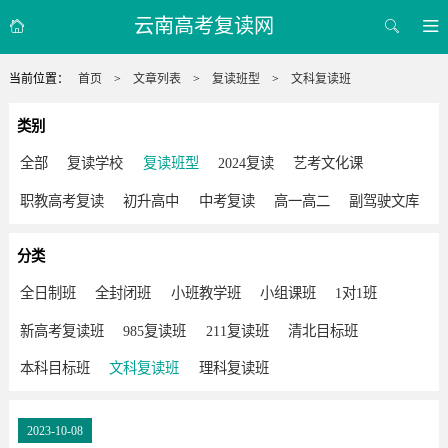
云南高考复读网



当前位置：
首页
>
文章列表
>
复读班型
>
文科复读班
类别
全部
复读学校
复读班型
2024复读
艺考文化课
职教高考复读
初升高中
中考复读
高一高二
副驾驶文库
分类
全日制班
全封闭班
小班教学班
小组课班
1对1班
新高考复读班
985复读班
211复读班
清北目标班
本科目标班
文科复读班
理科复读班
2023-10-08