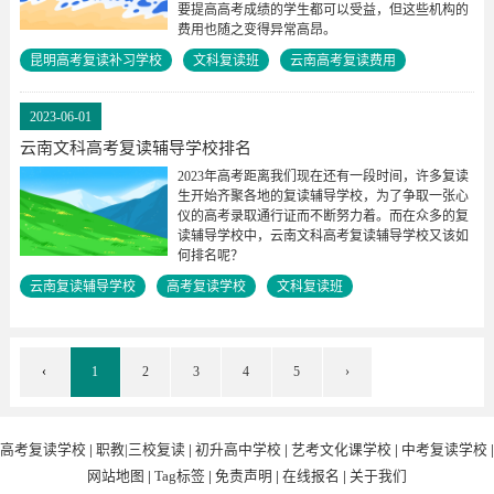
要提高高考成绩的学生都可以受益，但这些机构的
费用也随之变得异常高昂。
昆明高考复读补习学校
文科复读班
云南高考复读费用
2023-06-01
云南文科高考复读辅导学校排名
2023年高考距离我们现在还有一段时间，许多复读
生开始齐聚各地的复读辅导学校，为了争取一张心
仪的高考录取通行证而不断努力着。而在众多的复
读辅导学校中，云南文科高考复读辅导学校又该如
何排名呢？
云南复读辅导学校
高考复读学校
文科复读班
‹
1
2
3
4
5
›
高考复读学校
|
职教|三校复读
|
初升高中学校
|
艺考文化课学校
|
中考复读学校
|
网站地图
|
Tag标签
|
免责声明
|
在线报名
|
关于我们