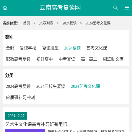
云南高考复读网



当前位置：
首页
>
文章列表
>
2024复读
>
2024艺考文化课
类别
全部
复读学校
复读班型
2024复读
艺考文化课
职教高考复读
初升高中
中考复读
高一高二
副驾驶文库
分类
2024高考复读
2024三校生复读
2024艺考文化课
应届班补习冲刺
2024-12-27
艺术生文化课高考补习班有用吗
随着社会对艺术人才需求的增加，越来越多的学生