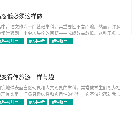
高忽低必须这样做
涯中，语文作为一门基础学科，其重要性不言而喻。然而，许多
中常常遇到一个令人头疼的问题——成绩忽高忽低。这种现象不
自信心，还可能对其未来的学业发展造成不利影响。要解决这一
昆明初升高一
昆明中考
昆明新高一
一系列科学、系统的措施，从根源上找到原因并加以改进。
理变得像旅游一样有趣
研究地球表面自然现象和人文现象的学科，常常被学生们视为枯
地理其实是一门极具趣味性和实用性的学科，它不仅能帮助我们
的世界，还能激发我们对自然和文化的探索欲望。那么，如何让
昆明初升高一
昆明中考
昆明新高一
游一样有趣呢？以下是一些具体的方法和建议。