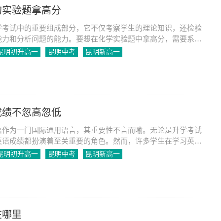
的实验题拿高分
学考试中的重要组成部分，它不仅考察学生的理论知识，还检验
能力和分析问题的能力。要想在化学实验题中拿高分，需要系统
践。
昆明初升高一
昆明中考
昆明新高一
成绩不忽高忽低
语作为一门国际通用语言，其重要性不言而喻。无论是升学考试
英语成绩都扮演着至关重要的角色。然而，许多学生在学习英语
面临成绩忽低的问题，这不仅影响了学习的信心，也对未来的发
昆明初升高一
昆明中考
昆明新高一
那么，如何才能让英语成绩保持稳定，避免忽高忽低的现象呢？
面进行详细探讨。
在哪里