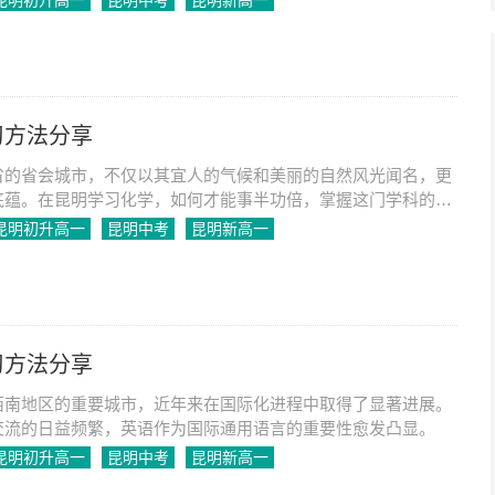
昆明初升高一
昆明中考
昆明新高一
习方法分享
省的省会城市，不仅以其宜人的气候和美丽的自然风光闻名，更
底蕴。在昆明学习化学，如何才能事半功倍，掌握这门学科的精
昆明初升高一
昆明中考
昆明新高一
习方法分享
西南地区的重要城市，近年来在国际化进程中取得了显著进展。
交流的日益频繁，英语作为国际通用语言的重要性愈发凸显。
昆明初升高一
昆明中考
昆明新高一