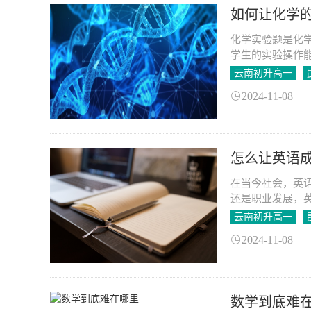
如何让化学
化学实验题是化
学生的实验操作
地进行准备和实
云南初升高一
2024-11-08
怎么让英语
在当今社会，英
还是职业发展，
的过程中，常常
云南初升高一
展造成了阻碍。
2024-11-08
本文将从多个方
数学到底难