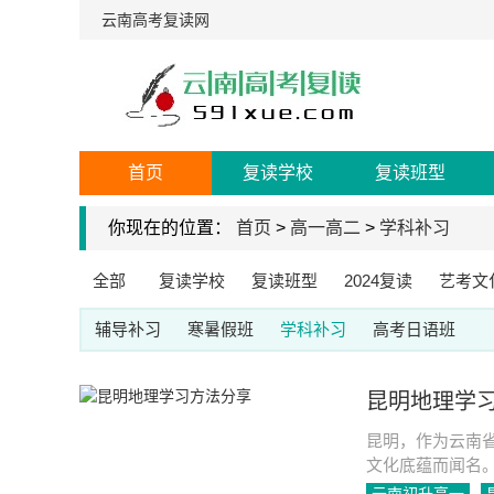
云南高考复读网
首页
复读学校
复读班型
你现在的位置：
首页
>
高一高二
>
学科补习
全部
复读学校
复读班型
2024复读
艺考文
辅导补习
寒暑假班
学科补习
高考日语班
昆明地理学
昆明，作为云南
文化底蕴而闻名
还能提升我们的