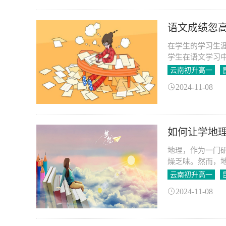
语文成绩忽
在学生的学习生
学生在语文学习
仅影响了学生的
云南初升高一
问题，必须采取
2024-11-08
如何让学地
地理，作为一门
燥乏味。然而，
了解我们所生活
云南初升高一
学地理变得像旅
2024-11-08