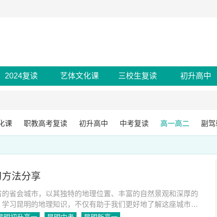
2024复读
艺体文化课
三校生复读
初升高中
化课
职教高考复读
初升高中
中考复读
高一高二
副驾
习方法分享
省的省会城市，以其独特的地理位置、丰富的自然景观和深厚的
。学习昆明的地理知识，不仅有助于我们更好地了解这座城市，
地理素养。