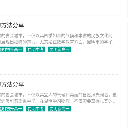
习方法分享
省的省会城市，不仅以其四季如春的气候和丰富的民族文化闻
域展现出独特的魅力。尤其是在数学教育方面，昆明市的学子们
国际数学竞赛中取得优异成绩。那么，昆明学子是如何在数学学
昆明初升高一
昆明中考
昆明新高一
呢？本文将详细分享昆明数学学习的有效方法，帮助更多学生提
习方法分享
省的省会城市，不仅以其宜人的气候和美丽的自然风光闻名，更
资源吸引着无数学子。在昆明学习物理，不仅需要掌握扎实的基
运用科学的学习方法。本文将详细分享昆明物理学习的有效方
昆明初升高一
昆明中考
昆明新高一
在物理学科上取得优异成绩。