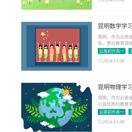
昆明数学学
昆明，作为云南
名，更在教育领
屡屡在全国乃至
云南初升高一
习中脱颖而出的
2024-11-08
升数学成绩。
昆明物理学
昆明，作为云南
以其优质的教育
础知识，还需要
云南初升高一
法，帮助同学们
2024-11-08